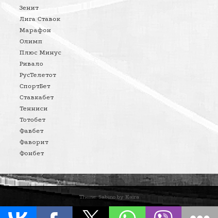
Зенит
Лига Ставок
Марафон
Олимп
Плюс Минус
Ривало
РусТелетот
СпортБет
Ставкабет
Тенниси
Тотобет
Фавбет
Фаворит
Фонбет
Theme:
Sabino
by Kaira