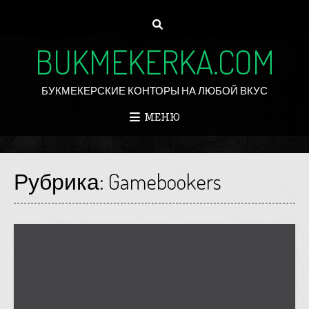
Skip
to
content
BUKMEKERKA.COM
БУКМЕКЕРСКИЕ КОНТОРЫ НА ЛЮБОЙ ВКУС
МЕНЮ
Рубрика:
Gamebookers