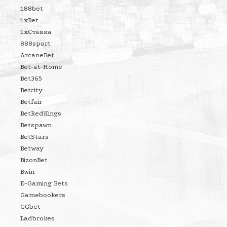
188bet
1xBet
1хСтавка
888sport
ArcaneBet
Bet-at-Home
Bet365
Betcity
Betfair
BetRedKings
Betspawn
BetStars
Betway
BizonBet
Bwin
E-Gaming Bets
Gamebookers
GGbet
Ladbrokes