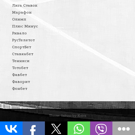
Лига Ставок
Марафон
Олимп
Плюс Минус
Ривало
РусТелетот
СпортБет
Ставкабет
Тенниси
Тотобет
Фавбет
Фаворит
Фонбет
Theme:
Sabino
by Kaira