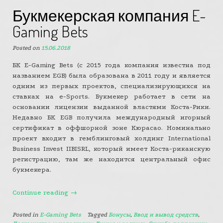
Букмекерская компания E-
Gaming Bets
Posted on
15.06.2018
БК E-Gaming Bets (с 2015 года компания известна под
названием EGB) была образована в 2011 году и является
одним из первых проектов, специализирующихся на
ставках на e-Sports. Букмекер работает в сети на
основании лицензии выданной властями Коста-Рики.
Недавно БК EGB получила международный игорный
сертификат в оффшорной зоне Кюрасао. Номинально
проект входит в гемблинговый холдинг International
Business Invest IIBISRL, который имеет Коста-риканскую
регистрацию, там же находится центральный офис
букмекера.
«Букмекерская
Continue reading
→
компания
E-
Posted in
E-Gaming Bets
Tagged
Бонусы
,
Ввод и вывод средств
,