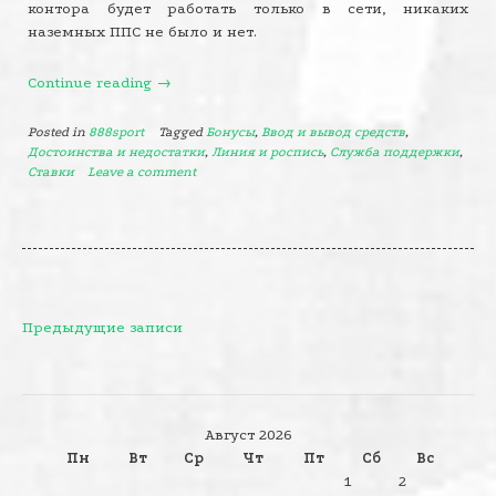
контора будет работать только в сети, никаких
наземных ППС не было и нет.
«Букмекерская
Continue reading
→
компания
888sport»
Posted in
888sport
Tagged
Бонусы
,
Ввод и вывод средств
,
Достоинства и недостатки
,
Линия и роспись
,
Служба поддержки
,
Ставки
Leave a comment
Навигация
Предыдущие записи
по
записям
Август 2026
Пн
Вт
Ср
Чт
Пт
Сб
Вс
1
2