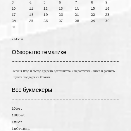
3
4
5
6
7
8
9
10
11
12
13
14
15
16
17
18
19
20
21
22
23
24
25
26
27
28
29
30
31
« Июн
Обзоры по тематике
Бонусы
Ввод и вывод средств
Достоинства и недостатки
Линия и роспись
Служба поддержки
Ставки
Все букмекеры
10bet
188bet
1xBet
1хСтавка