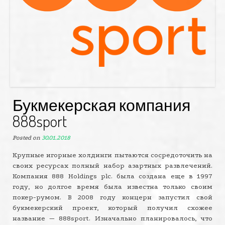
Букмекерская компания
888sport
Posted on
30.01.2018
Крупные игорные холдинги пытаются сосредоточить на
своих ресурсах полный набор азартных развлечений.
Компания 888 Holdings plc. была создана еще в 1997
году, но долгое время была известна только своим
покер-румом. В 2008 году концерн запустил свой
букмекерский проект, который получил схожее
название — 888sport. Изначально планировалось, что