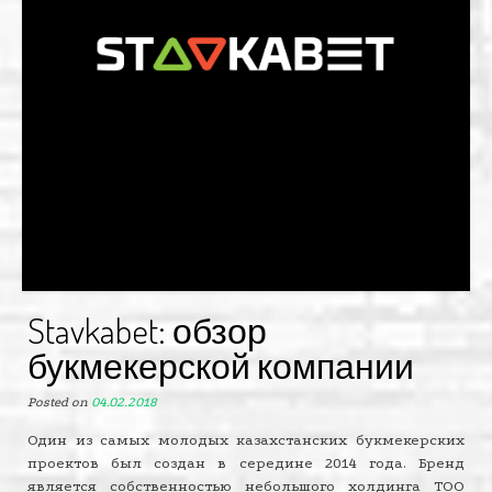
Stavkabet: обзор
букмекерской компании
Posted on
04.02.2018
Один из самых молодых казахстанских букмекерских
проектов был создан в середине 2014 года. Бренд
является собственностью небольшого холдинга ТОО