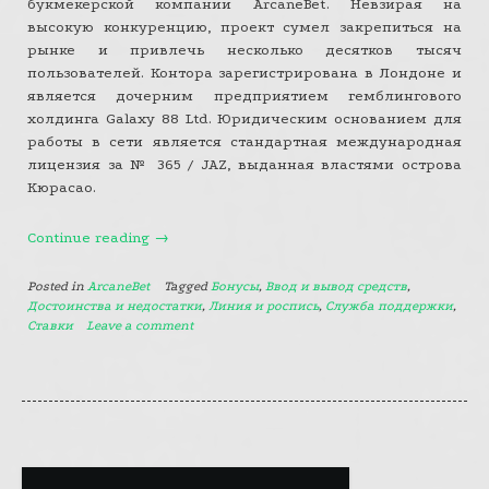
букмекерской компании ArcaneBet. Невзирая на
высокую конкуренцию, проект сумел закрепиться на
рынке и привлечь несколько десятков тысяч
пользователей. Контора зарегистрирована в Лондоне и
является дочерним предприятием гемблингового
холдинга Galaxy 88 Ltd. Юридическим основанием для
работы в сети является стандартная международная
лицензия за № 365 / JAZ, выданная властями острова
Кюрасао.
«Обзор
Continue reading
→
букмекера
ArcaneBet»
Posted in
ArcaneBet
Tagged
Бонусы
,
Ввод и вывод средств
,
Достоинства и недостатки
,
Линия и роспись
,
Служба поддержки
,
Ставки
Leave a comment