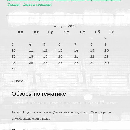
Ставки
Leave a comment
Август 2026
Пн
Вт
Ср
Чт
Пт
Сб
Вс
1
2
3
4
5
6
7
8
9
10
11
12
13
14
15
16
17
18
19
20
21
22
23
24
25
26
27
28
29
30
31
« Июн
Обзоры по тематике
Бонусы
Ввод и вывод средств
Достоинства и недостатки
Линия и роспись
Служба поддержки
Ставки