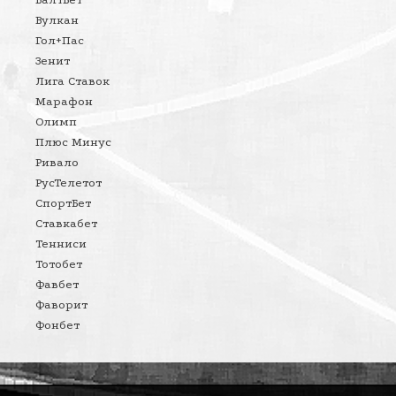
Вулкан
Гол+Пас
Зенит
Лига Ставок
Марафон
Олимп
Плюс Минус
Ривало
РусТелетот
СпортБет
Ставкабет
Тенниси
Тотобет
Фавбет
Фаворит
Фонбет