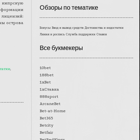
 кипрскую
Обзоры по тематике
информации
 лицензий:
ны острова
Бонусы
Ввод и вывод средств
Достоинства и недостатки
Линия и роспись
Служба поддержки
Ставки
Все букмекеры
10bet
татки
,
188bet
1xBet
1хСтавка
888sport
ArcaneBet
Bet-at-Home
Bet365
Betcity
Betfair
BetRedKings