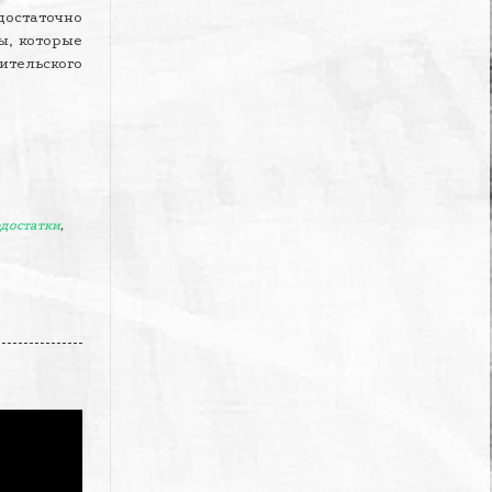
достаточно
ы, которые
ительского
едостатки
,