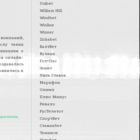
Unibet
William Hill
n
Windbet
Winline
Winner
 компаний,
Zirkabet
слу таких
БалтБет
оминания о
Вулкан
ся онлайн-
Гол+Пас
оздавалась
Зенит
оявились и
Лига Ставок
Марафон
Олимп
Плюс Минус
Ривало
РусТелетот
едостатки
,
СпортБет
Ставкабет
Тенниси
Тотобет