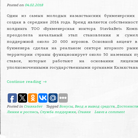
Posted on
04.02.2018
Один из самых молодых казахстанских букмекерских
создан в середине 2014 года. Бренд является собственнос
холдинга ТОО «Букмекерская контора StavkaBet». Ком
преодолела начальный этап становления и сумел
поддержкой около 20 000 игроков. Основной акцент в
букмекера сделан на реальном секторе игорного рынк
территории страны функционирует около 50 наземных п
ставок, которые работают на основании лиценз
уполномоченными государственными органами Казахстана
«Stavkabet:
Continue reading
→
обзор
букмекерской
компании»
Posted in
Ставкабет
Tagged
Бонусы
,
Ввод и вывод средств
,
Достоинств
Линия и роспись
,
Служба поддержки
,
Ставки
Leave a comment