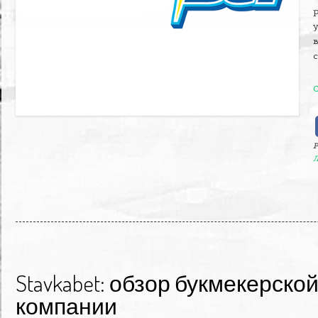
с
C
P
Л
Stavkabet: обзор букмекерско
компании