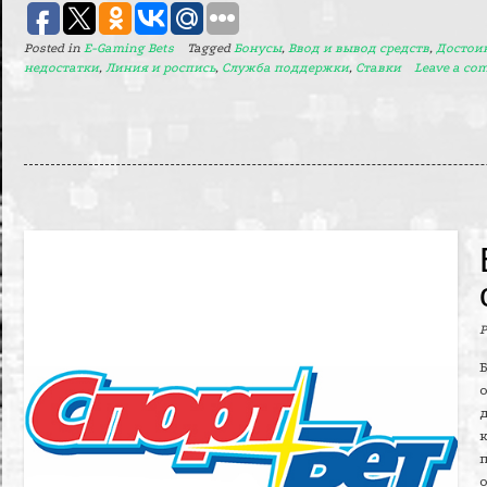
E-
Gaming
Posted in
E-Gaming Bets
Tagged
Бонусы
,
Ввод и вывод средств
,
Достои
Bets»
недостатки
,
Линия и роспись
,
Служба поддержки
,
Ставки
Leave a co
P