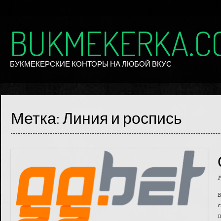
Skip
to
content
BUKMEKERKA.C
БУКМЕКЕРСКИЕ КОНТОРЫ НА ЛЮБОЙ ВКУС
Метка:
Линия и роспись
P