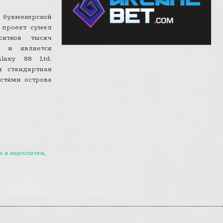
 букмекерской
 проект сумел
сятков тысяч
е и является
laxy 88 Ltd.
я стандартная
стями острова
а и недостатки
,