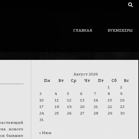
ГЛАВНАЯ
БУКМЕКЕРЫ
Август 2026
Пн
Вт
Ср
Чт
Пт
Сб
Вс
1
2
3
4
5
6
7
8
9
10
11
12
13
14
15
16
17
18
19
20
21
22
23
24
25
26
27
28
29
30
31
зрастающий
еха нового
« Июн
тся бывшие