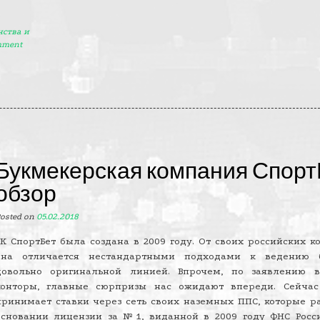
нства и
mment
Букмекерская компания Спорт
обзор
osted on
05.02.2018
БК СпортБет была создана в 2009 году. От своих российских к
она отличается нестандартными подходами к ведению 
довольно оригинальной линией. Впрочем, по заявлению в
конторы, главные сюрпризы нас ожидают впереди. Сейчас
принимает ставки через сеть своих наземных ППС, которые р
основании лицензии за №1, виданной в 2009 году ФНС Росси