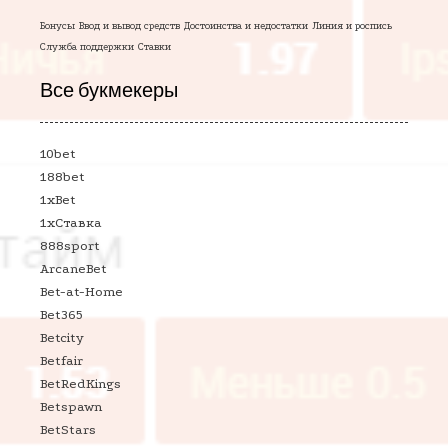
Бонусы
Ввод и вывод средств
Достоинства и недостатки
Линия и роспись
Служба поддержки
Ставки
Все букмекеры
10bet
188bet
1xBet
1хСтавка
888sport
ArcaneBet
Bet-at-Home
Bet365
Betcity
Betfair
BetRedKings
Betspawn
BetStars