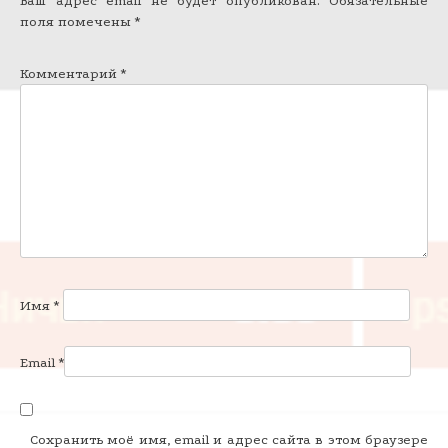
Ваш адрес email не будет опубликован.
Обязательные
поля помечены
*
Комментарий
*
Имя
*
Email
*
Сохранить моё имя, email и адрес сайта в этом браузере