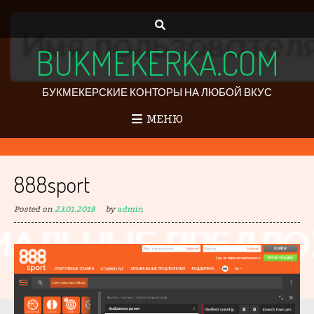
Skip
to
content
BUKMEKERKA.COM
БУКМЕКЕРСКИЕ КОНТОРЫ НА ЛЮБОЙ ВКУС
МЕНЮ
888sport
Posted on
23.01.2018
by
admin