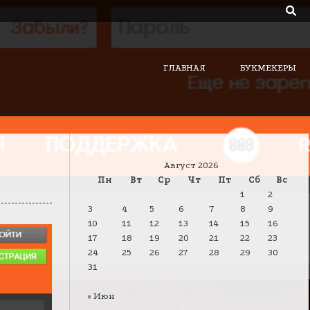
ГЛАВНАЯ
БУКМЕКЕРЫ
Август 2026
Пн
Вт
Ср
Чт
Пт
Сб
Вс
1
2
3
4
5
6
7
8
9
10
11
12
13
14
15
16
17
18
19
20
21
22
23
24
25
26
27
28
29
30
31
« Июн