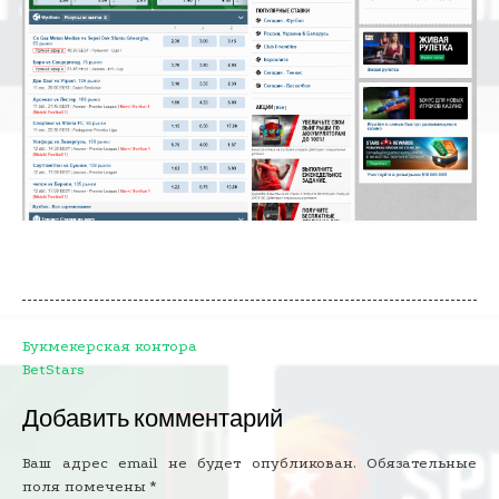
Навигация
Букмекерская контора
по
BetStars
записям
Добавить комментарий
Ваш адрес email не будет опубликован.
Обязательные
поля помечены
*