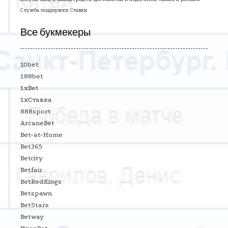
Служба поддержки
Ставки
Все букмекеры
10bet
188bet
1xBet
1хСтавка
888sport
ArcaneBet
Bet-at-Home
Bet365
Betcity
Betfair
BetRedKings
Betspawn
BetStars
Betway