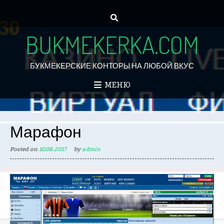
Skip
to
content
BUKMEKERKA.COM
БУКМЕКЕРСКИЕ КОНТОРЫ НА ЛЮБОЙ ВКУС
МЕНЮ
Марафон
Posted on
10.08.2017
by
admin