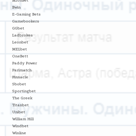
BizonBet
Bwin
E-Gaming Bets
Gamebookers
GGbet
Ladbrokes
Leonbet
MELbet
OneBett
Paddy Power
Parimatch
Pinnacle
Sbobet
Sportingbet
The Greek
Titanbet
Unibet
William Hill
Windbet
Winline