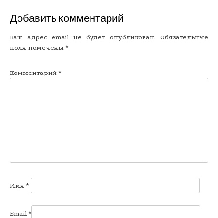
по
записям
Добавить комментарий
Ваш адрес email не будет опубликован.
Обязательные
поля помечены
*
Комментарий
*
Имя
*
Email
*