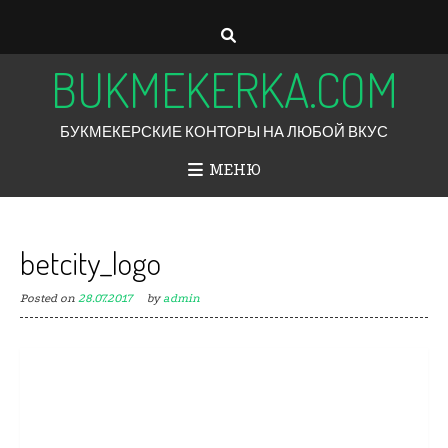
Skip
to
content
BUKMEKERKA.COM
БУКМЕКЕРСКИЕ КОНТОРЫ НА ЛЮБОЙ ВКУС
МЕНЮ
betcity_logo
Posted on
28.07.2017
by
admin