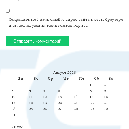
Сохранить моё имя, email и адрес сайта в этом браузере
для последующих моих комментариев.
Август 2026
Пн
Вт
Ср
Чт
Пт
Сб
Вс
1
2
3
4
5
6
7
8
9
10
11
12
13
14
15
16
17
18
19
20
21
22
23
24
25
26
27
28
29
30
31
« Июн