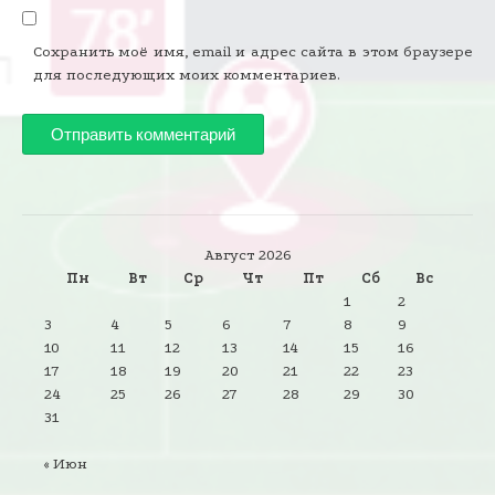
Сохранить моё имя, email и адрес сайта в этом браузере
для последующих моих комментариев.
Август 2026
Пн
Вт
Ср
Чт
Пт
Сб
Вс
1
2
3
4
5
6
7
8
9
10
11
12
13
14
15
16
17
18
19
20
21
22
23
24
25
26
27
28
29
30
31
« Июн