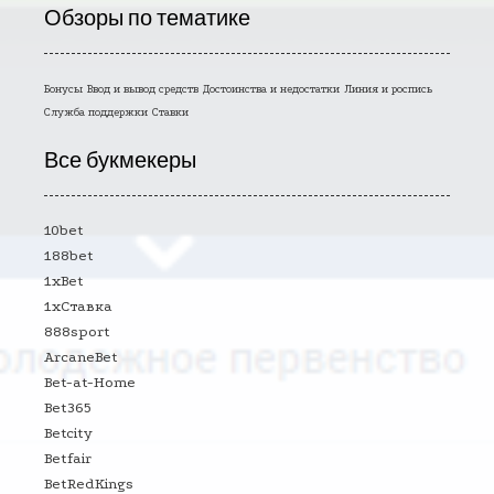
Обзоры по тематике
Бонусы
Ввод и вывод средств
Достоинства и недостатки
Линия и роспись
Служба поддержки
Ставки
Все букмекеры
10bet
188bet
1xBet
1хСтавка
888sport
ArcaneBet
Bet-at-Home
Bet365
Betcity
Betfair
BetRedKings