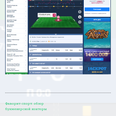
Навигация
Фаворит спорт: обзор
по
букмекерской конторы