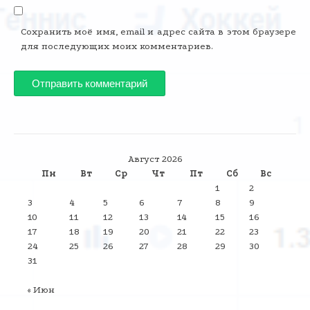
Сохранить моё имя, email и адрес сайта в этом браузере
для последующих моих комментариев.
Август 2026
Пн
Вт
Ср
Чт
Пт
Сб
Вс
1
2
3
4
5
6
7
8
9
10
11
12
13
14
15
16
17
18
19
20
21
22
23
24
25
26
27
28
29
30
31
« Июн