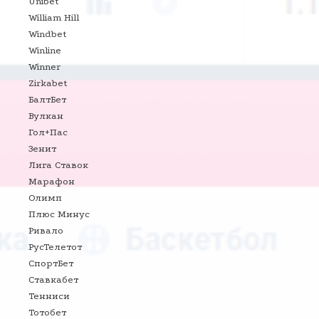
Unibet
William Hill
Windbet
Winline
Winner
Zirkabet
БалтБет
Вулкан
Гол+Пас
Зенит
Лига Ставок
Марафон
Олимп
Плюс Минус
Ривало
РусТелетот
СпортБет
Ставкабет
Тенниси
Тотобет