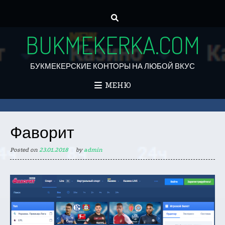
Skip
to
content
BUKMEKERKA.COM
БУКМЕКЕРСКИЕ КОНТОРЫ НА ЛЮБОЙ ВКУС
МЕНЮ
Фаворит
Posted on
23.01.2018
by
admin