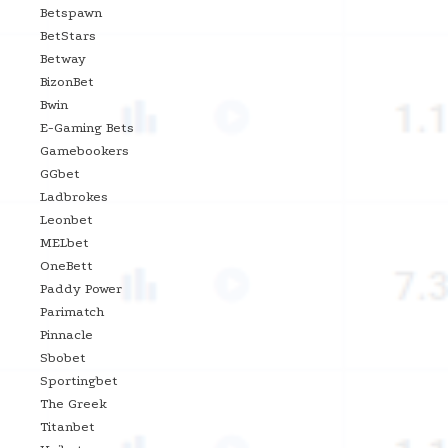
Betspawn
BetStars
Betway
BizonBet
Bwin
E-Gaming Bets
Gamebookers
GGbet
Ladbrokes
Leonbet
MELbet
OneBett
Paddy Power
Parimatch
Pinnacle
Sbobet
Sportingbet
The Greek
Titanbet