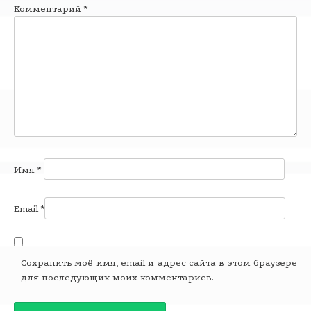
Комментарий
*
Имя
*
Email
*
Сохранить моё имя, email и адрес сайта в этом браузере
для последующих моих комментариев.