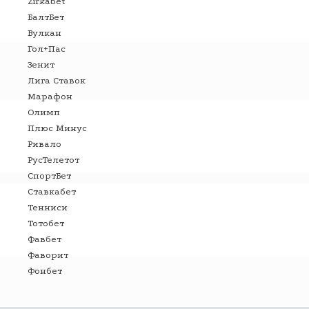
Zirkabet
БалтБет
Вулкан
Гол+Пас
Зенит
Лига Ставок
Марафон
Олимп
Плюс Минус
Ривало
РусТелетот
СпортБет
Ставкабет
Тенниси
Тотобет
Фавбет
Фаворит
Фонбет