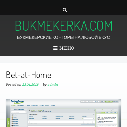
Skip
to
content
BUKMEKERKA.COM
БУКМЕКЕРСКИЕ КОНТОРЫ НА ЛЮБОЙ ВКУС
МЕНЮ
Bet-at-Home
Posted on
23.01.2018
by
admin