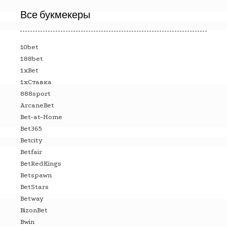
Все букмекеры
10bet
188bet
1xBet
1хСтавка
888sport
ArcaneBet
Bet-at-Home
Bet365
Betcity
Betfair
BetRedKings
Betspawn
BetStars
Betway
BizonBet
Bwin