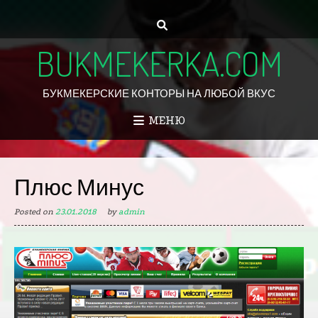
Skip
to
content
BUKMEKERKA.COM
БУКМЕКЕРСКИЕ КОНТОРЫ НА ЛЮБОЙ ВКУС
МЕНЮ
Плюс Минус
Posted on
23.01.2018
by
admin