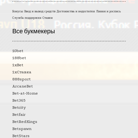
Бонусы
Ввод и вывод средств
Достоинства и недостатки
Линия и роспись
Служба поддержки
Ставки
Все букмекеры
10bet
188bet
1xBet
1хСтавка
888sport
ArcaneBet
Bet-at-Home
Bet365
Betcity
Betfair
BetRedKings
Betspawn
BetStars