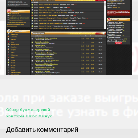
Навигация
Обзор букмекерской
по
конторы Плюс Минус
записям
Добавить комментарий