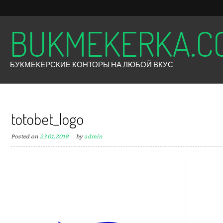
Skip
to
content
BUKMEKERKA.C
БУКМЕКЕРСКИЕ КОНТОРЫ НА ЛЮБОЙ ВКУС
totobet_logo
Posted on
23.01.2018
by
admin